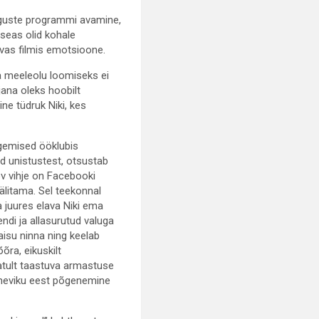
 Õiguste programmi avamine,
 seas olid kohale
evas filmis emotsioone.
ga meeleolu loomiseks ei
ana oleks hoobilt
ne tüdruk Niki, kes
egemised ööklubis
 unistustest, otsustab
ev vihje on Facebooki
 jälitama. Sel teekonnal
a juures elava Niki ema
ndi ja allasurutud valuga
aisu ninna ning keelab
ra, eikuskilt
atult taastuva armastuse
ineviku eest põgenemine