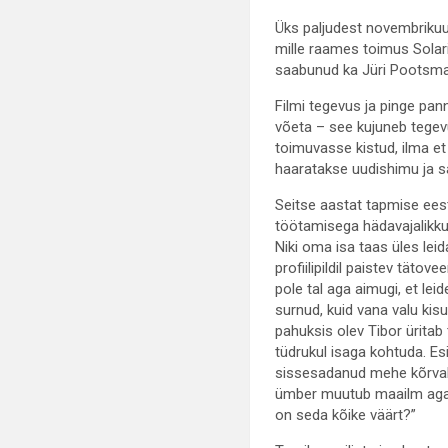
Üks paljudest novembrikuus
mille raames toimus Solari
saabunud ka Jüri Pootsman
Filmi tegevus ja pinge pan
võeta – see kujuneb tegev
toimuvasse kistud, ilma et
haaratakse uudishimu ja 
Seitse aastat tapmise ees
töötamisega hädavajalikk
Niki oma isa taas üles lei
profiilipildil paistev tätov
pole tal aga aimugi, et le
surnud, kuid vana valu kis
pahuksis olev Tibor üritab
tüdrukul isaga kohtuda. E
sissesadanud mehe kõrval
ümber muutub maailm aga 
on seda kõike väärt?”