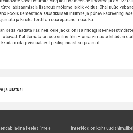
sttekitavate vahejuhtumite ning kaklusstseenide koosmõjul on “Metsi
 tütre läbisaamisele lisandub mõlema isiklik võitlus: ühel püüd vabane
 end koolis kehtestada. Olustikuliselt intiimne ja põnev kadreering la
ajumata ja kirsiks tordil on suurepärane muusika.
n seda vaadata kas neil, kelle jaoks on isa midagi iseenesestmõisteta
 otsivad. Kahtlemata on see eriline film – oma viimaste kihtideni esil
akkuda midagi visuaalsest pealispinnast sügavamat.
e
 ja üllatusi
endab ladina keeles "meie
InterNos
on koht uudishimulikel