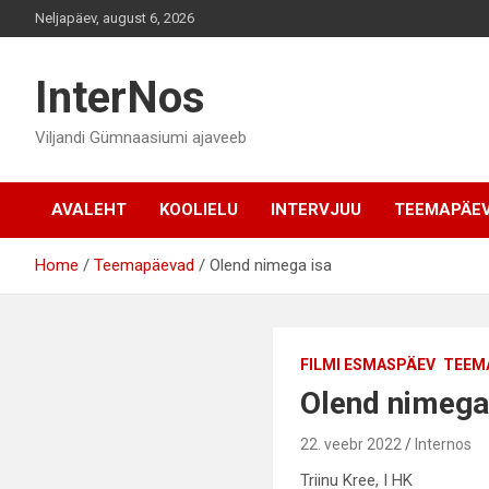
Skip
Neljapäev, august 6, 2026
to
content
InterNos
Viljandi Gümnaasiumi ajaveeb
AVALEHT
KOOLIELU
INTERVJUU
TEEMAPÄE
Home
Teemapäevad
Olend nimega isa
FILMI ESMASPÄEV
TEEM
Olend nimega
22. veebr 2022
Internos
Triinu Kree, I HK