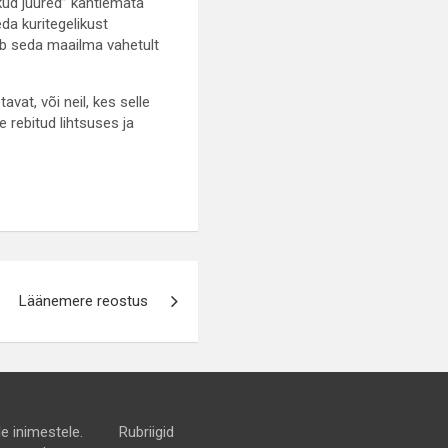
kud juured” kahtlemata
da kuritegelikust
seb seda maailma vahetult
vat, või neil, kes selle
e rebitud lihtsuses ja
Läänemere reostus
e inimestele.
Rubriigid