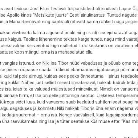
 aset leidnud Just Filmi festivali tulipunktidest oli kindlasti Lapse
se Apollo kinos “Metsikute juurte” Eesti ainulinastus. Tuntud nägude
 ja Maria Rannaväli ning saalis oli rahvast sama rohkelt nagu järgn
nakse viivituseta käima algusest peale ning eraldi sissejuhatavat ae
use käigus. Taoline lähenemine tekitas karge tunde, nagu mind vaataj
 oleks valmis serveeritud lugu esitletud. Loo keskmes on varateismeli
saatuse koosmängul oma isa mahasalatud ellu.
t vanglas istunud, on Niki isa Tibor nüüd vabaduses ja püüab oma t
use piires rööpasse saada. Tüdinud ebamäärase igatsusega põimunud
da, kuid tal pole aimugi, kuidas see peaks õnnestuma – ainus teadaol
eering kuklal. Nähes just sellist meest linnatänaval, hakkab tüdruk teda
ides isa, leiab ta ka valusad mälestused minevikust. Nimelt on vanaem
ub pinnale hirm, et isa on selle juhtumiga seotud. Ülekeeva temperame
 tütrega sidet luua, kuid vanaema saab keelatud suhtlemisest peagi h
sialgu segaduses ja kohmetu Niki hakkab Tiboris üha enam nägema võõ
 kedagi suuremat – oma isa. Nende vaevaliselt, kuid tagasipöördum
üha raevukamaks ning isa ja tütar seatakse küsimuse ette: “Kas m