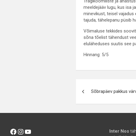
Tragikoomiliste ja ahastu
meeldejääv lugu, kus isa ja
minevikust, teisel vajadus
tajuda, tähelepanu püsib h
Võimaluse tekkides soovita
sõna tõelist tähendust veel
eluläheduses suutis see p
Hinnang: 5/5
Navigeerimin
Sõbrapäev pakkus värve
Facebook
Instagram
YouTube
Inter Nos
täh