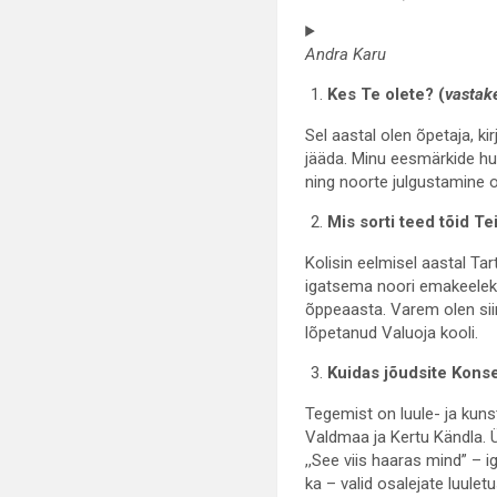
Andra Karu
Kes Te olete? (
vastake
Sel aastal olen õpetaja, kir
jääda. Minu eesmärkide hu
ning noorte julgustamine
Mis sorti teed tõid T
Kolisin eelmisel aastal Tar
igatsema noori emakeelekõ
õppeaasta. Varem olen siin
lõpetanud Valuoja kooli.
Kuidas jõudsite Kons
Tegemist on luule- ja kuns
Valdmaa ja Kertu Kändla. Ür
,,See viis haaras mind” – i
ka – valid osalejate luule