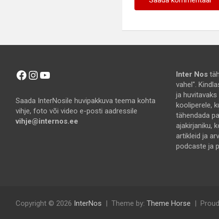
Facebook
Instagram
YouTube
Inter Nos
täh
vahel". Kindl
ja huvitavaks
Saada InterNosile huvipakkuva teema kohta
kooliperele, k
vihje, foto või video e-posti aadressile
tähendada pal
vihje@internos.ee
ajakirjaniku, k
artikleid ja a
podcaste ja pi
Copyright © 2026
InterNos
Theme by:
Theme Horse
Proud