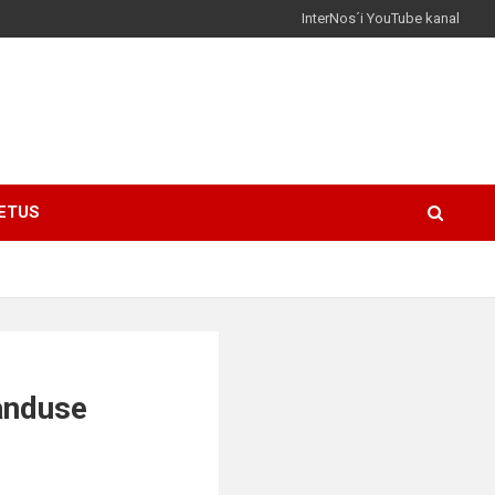
InterNos´i YouTube kanal
ETUS
janduse