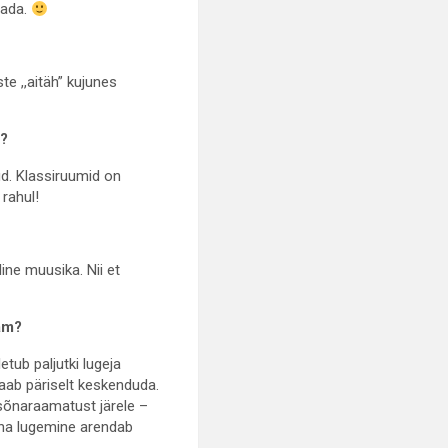
dada.
te ,,aitäh” kujunes
l?
ud. Klassiruumid on
 rahul!
ine muusika. Nii et
sam?
etub paljutki lugeja
aab päriselt keskenduda.
 sõnaraamatust järele –
una lugemine arendab