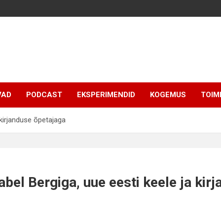
VAD
PODCAST
EKSPERIMENDID
KOGEMUS
TOIM
 kirjanduse õpetajaga
abel Bergiga, uue eesti keele ja kir