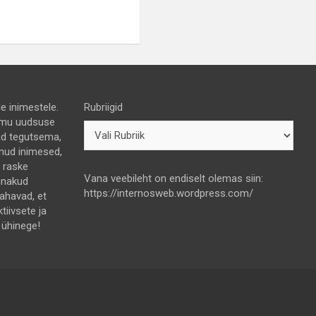
e inimestele.
Rubriigid
 himu uudsuse
nad tegutsema,
lnud inimesed,
e raske
Vana veebileht on endiselt olemas siin:
nnakud
https://internosweb.wordpress.com/
tahavad, et
ktiivsete ja
 ühinege!