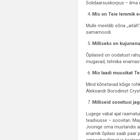
Solidaarsuskorpus – ilma r
Mis on Teie lemmik e
Mulle meeldib sõna ,,aitäh”
samamoodi.
Milliseks on kujunen
Õpilased on oodatust rahu
mugavad, tehnika enamasti 
Mis laadi muusikat T
Mind kõnetavad kõige rohk
Aleksandr Borodinist Cryst
Milliseid soovitusi j
Lugege vabal ajal raamatuid
teadvusse – soovitan. Mag
Joonige oma mustandis alla
enamik õpilasi saab paar 