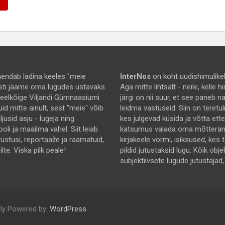
endab ladina keeles "meie
InterNos
on koht uudishimulikel
asti jääme oma lugudes ustavaks
Aga mitte lihtsalt - neile, kelle
 eelkõige Viljandi Gümnaasiumi
järgi on nii suur, et see paneb 
uid mitte ainult, sest "meie" võib
leidma vastuseid. Siin on teretu
jusid asju - lugeja ning
kes julgevad küsida ja võtta ett
ooli ja maailma vahel. Siit leiab
katsumus valada oma mõtterä
rvustusi, reportaaže ja raamatuid,
kirjakeele vormi, isiksused, kes 
lte. Viska pilk peale!
pildid jutustaksid lugu. Kõik obje
subjektiivsete lugude jutustajad,
ly Powered by:
WordPress