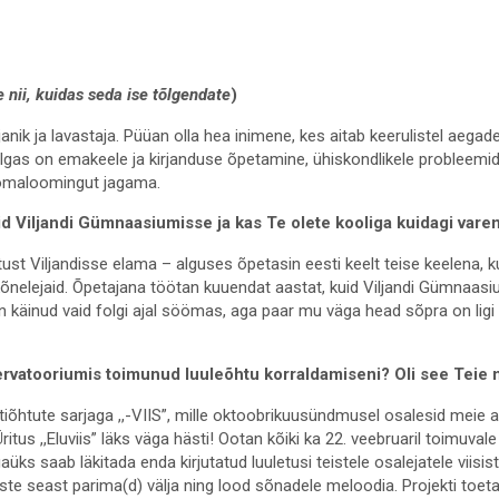
 nii, kuidas seda ise tõlgendate
)
janik ja lavastaja. Püüan olla hea inimene, kes aitab keerulistel aegade
lgas on emakeele ja kirjanduse õpetamine, ühiskondlikele probleem
 omaloomingut jagama.
eid Viljandi Gümnaasiumisse ja kas Te olete kooliga kuidagi var
tust Viljandisse elama – alguses õpetasin eesti keelt teise keelena, k
nelejaid. Õpetajana töötan kuuendat aastat, kuid Viljandi Gümnaas
 käinud vaid folgi ajal söömas, aga paar mu väga head sõpra on ligi
ervatooriumis toimunud luuleõhtu korraldamiseni? Oli see Teie
tiõhtute sarjaga ,,-VIIS”, mille oktoobrikuusündmusel osalesid meie a
itus ,,Eluviis” läks väga hästi! Ootan kõiki ka 22. veebruaril toimuvale 
gaüks saab läkitada enda kirjutatud luuletusi teistele osalejatele viisi
tuste seast parima(d) välja ning lood sõnadele meloodia. Projekti toe