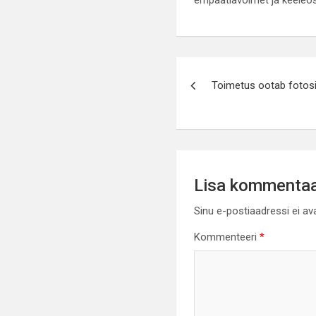
empaatiavõimet ja keeleos
Navigeerimin
Toimetus ootab fotos
Lisa kommenta
Sinu e-postiaadressi ei av
Kommenteeri
*