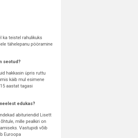
l ka teistel rahulikuks
idele tähelepanu pööramine
em seotud?
uid hakkasin üpris ruttu
iumis käib mul esimene
 15 aastat tagasi
 meelest edukas?
ndekad abituriendid Lisett
õhtule, mille pealkiri on
stamiseks. Vastupidi võib
tab Euroopa