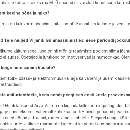
ahalise toeta ei oleks mu MTÜ saanud nii värvikat kunstisarja korral
estikeelne sõna ja miks?
, mis on kuluvorm ühendist ,,aita, jumal”. Ka näiteks lätlaste ja venelas
ud Teie muljed Viljandi Gümnaasiumist esimese perioodi jooksu
likuma käitumisega, juba on nii mõnigi teadmiste poolest silma jään
ei surise. Õpetajad ja juhtkond on motiveerivad ja humoorikad. Olen
e kõige meelsamini kuulate?
em folk-, džäss- ja elektronmuusika, aga ka vanem ja uuem klassikal
al Castlesini.
agate abiturientidele, keda ootab peagi ees eesti keele prooviek
! Hiljuti lahkunud Arvo Valton on kirjanik, kelle loomingut lugedes tall
age enne eksamit vähemalt kaheksa tundi – ainult puhanud peaga s
 need sõnad ja fraasid, milles vähegi kahtlete. Seejärel uurige kõik
punkti juurde. Jätkake raamatute lugemist ka pärast gümnaasiumi, k