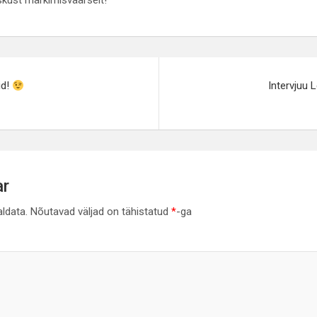
kust märkimisväärselt!
e
id!
Intervjuu 
ar
aldata.
Nõutavad väljad on tähistatud
*
-ga