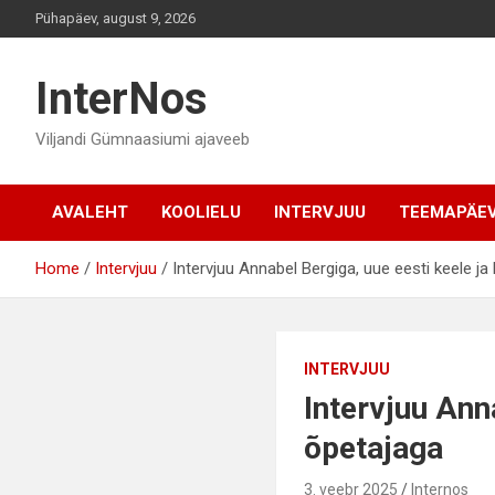
Skip
Pühapäev, august 9, 2026
to
content
InterNos
Viljandi Gümnaasiumi ajaveeb
AVALEHT
KOOLIELU
INTERVJUU
TEEMAPÄE
Home
Intervjuu
Intervjuu Annabel Bergiga, uue eesti keele ja
INTERVJUU
Intervjuu Ann
õpetajaga
3. veebr 2025
Internos