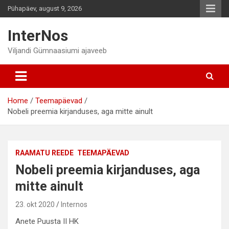
Skip
Pühapäev, august 9, 2026
to
content
InterNos
Viljandi Gümnaasiumi ajaveeb
Home
Teemapäevad
Nobeli preemia kirjanduses, aga mitte ainult
RAAMATU REEDE
TEEMAPÄEVAD
Nobeli preemia kirjanduses, aga
mitte ainult
23. okt 2020
Internos
Anete Puusta II HK