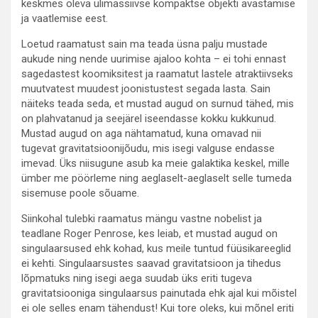
keskmes oleva ülimassiivse kompaktse objekti avastamise
ja vaatlemise eest.
Loetud raamatust sain ma teada üsna palju mustade
aukude ning nende uurimise ajaloo kohta – ei tohi ennast
sagedastest koomiksitest ja raamatut lastele atraktiivseks
muutvatest muudest joonistustest segada lasta. Sain
näiteks teada seda, et mustad augud on surnud tähed, mis
on plahvatanud ja seejärel iseendasse kokku kukkunud.
Mustad augud on aga nähtamatud, kuna omavad nii
tugevat gravitatsioonijõudu, mis isegi valguse endasse
imevad. Üks niisugune asub ka meie galaktika keskel, mille
ümber me pöörleme ning aeglaselt-aeglaselt selle tumeda
sisemuse poole sõuame.
Siinkohal tulebki raamatus mängu vastne nobelist ja
teadlane Roger Penrose, kes leiab, et mustad augud on
singulaarsused ehk kohad, kus meile tuntud füüsikareeglid
ei kehti. Singulaarsustes saavad gravitatsioon ja tihedus
lõpmatuks ning isegi aega suudab üks eriti tugeva
gravitatsiooniga singulaarsus painutada ehk ajal kui mõistel
ei ole selles enam tähendust! Kui tore oleks, kui mõnel eriti