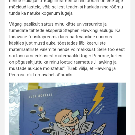
nende elulugusid. Kuigi illustreeritud eluloosari on eelkõige
mõeldud lastele, võib sellest teadmisi hankida ning rõõmu
tunda ka natuke kogenum lugeja.
Vägagi paslikult sattus minu kätte universumite ja
tumedate tähtede eksperdi Stephen Hawkingi elulugu. Ka
tänavuse füüsikapreemia laureaadi vääriline uurimus
käsitles just musti auke, tõestades läbi keeruliste
matemaatiliste valemite nende võimalikkust. Selle töö eest
sai tänu ameeriklasest matemaatik Roger Penrose, kellest
on põgusalt juttu ka minu loetud raamatus „Hawking ja
mustade aukude mõistatus”. Tuleb välja, et Hawking ja
Penrose olid omavahel sõbradki.