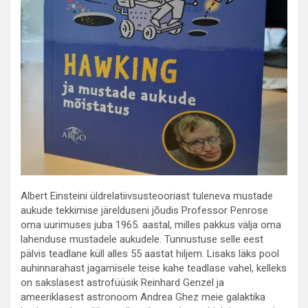
Albert Einsteini üldrelatiivsusteooriast tuleneva mustade
aukude tekkimise järelduseni jõudis Professor Penrose
oma uurimuses juba 1965. aastal, milles pakkus välja oma
lahenduse mustadele aukudele. Tunnustuse selle eest
pälvis teadlane küll alles 55 aastat hiljem. Lisaks läks pool
auhinnarahast jagamisele teise kahe teadlase vahel, kelleks
on sakslasest astrofüüsik Reinhard Genzel ja
ameeriklasest astronoom Andrea Ghez meie galaktika