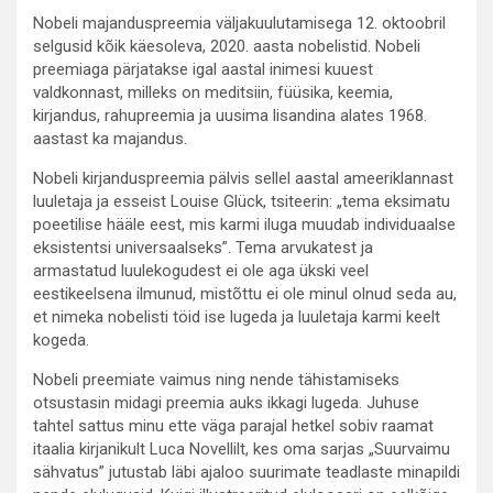
Nobeli majanduspreemia väljakuulutamisega 12. oktoobril
selgusid kõik käesoleva, 2020. aasta nobelistid. Nobeli
preemiaga pärjatakse igal aastal inimesi kuuest
valdkonnast, milleks on meditsiin, füüsika, keemia,
kirjandus, rahupreemia ja uusima lisandina alates 1968.
aastast ka majandus.
Nobeli kirjanduspreemia pälvis sellel aastal ameeriklannast
luuletaja ja esseist Louise Glück, tsiteerin: „tema eksimatu
poeetilise hääle eest, mis karmi iluga muudab individuaalse
eksistentsi universaalseks”. Tema arvukatest ja
armastatud luulekogudest ei ole aga ükski veel
eestikeelsena ilmunud, mistõttu ei ole minul olnud seda au,
et nimeka nobelisti töid ise lugeda ja luuletaja karmi keelt
kogeda.
Nobeli preemiate vaimus ning nende tähistamiseks
otsustasin midagi preemia auks ikkagi lugeda. Juhuse
tahtel sattus minu ette väga parajal hetkel sobiv raamat
itaalia kirjanikult Luca Novellilt, kes oma sarjas „Suurvaimu
sähvatus” jutustab läbi ajaloo suurimate teadlaste minapildi