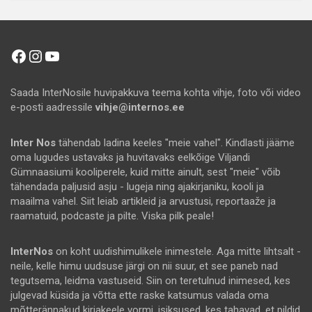
Facebook
Instagram
YouTube
Saada InterNosile huvipakkuva teema kohta vihje, foto või video
e-posti aadressile
vihje@internos.ee
Inter Nos
tähendab ladina keeles "meie vahel". Kindlasti jääme
oma lugudes ustavaks ja huvitavaks eelkõige Viljandi
Gümnaasiumi kooliperele, kuid mitte ainult, sest "meie" võib
tähendada paljusid asju - lugeja ning ajakirjaniku, kooli ja
maailma vahel. Siit leiab artikleid ja arvustusi, reportaaže ja
raamatuid, podcaste ja pilte. Viska pilk peale!
InterNos
on koht uudishimulikele inimestele. Aga mitte lihtsalt -
neile, kelle himu uudsuse järgi on nii suur, et see paneb nad
tegutsema, leidma vastuseid. Siin on teretulnud inimesed, kes
julgevad küsida ja võtta ette raske katsumus valada oma
mõtterännakud kirjakeele vormi, isiksused, kes tahavad, et pildid