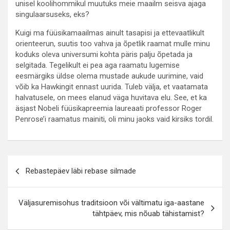
unisel koolihommikul muutuks meie maailm seisva ajaga
singulaarsuseks, eks?
Kuigi ma füüsikamaailmas ainult tasapisi ja ettevaatlikult
orienteerun, suutis too vahva ja õpetlik raamat mulle minu
koduks oleva universumi kohta päris palju õpetada ja
selgitada. Tegelikult ei pea aga raamatu lugemise
eesmärgiks üldse olema mustade aukude uurimine, vaid
võib ka Hawkingit ennast uurida. Tuleb välja, et vaatamata
halvatusele, on mees elanud väga huvitava elu. See, et ka
äsjast Nobeli füüsikapreemia laureaati professor Roger
Penrose’i raamatus mainiti, oli minu jaoks vaid kirsiks tordil.
Navigeerimine
Rebastepäev läbi rebase silmade
Väljasuremisohus traditsioon või vältimatu iga-aastane
tähtpäev, mis nõuab tähistamist?