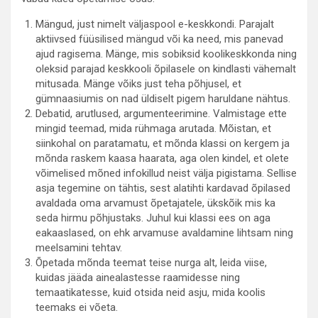
Mängud, just nimelt väljaspool e-keskkondi. Parajalt
aktiivsed füüsilised mängud või ka need, mis panevad
ajud ragisema. Mänge, mis sobiksid koolikeskkonda ning
oleksid parajad keskkooli õpilasele on kindlasti vähemalt
mitusada. Mänge võiks just teha põhjusel, et
gümnaasiumis on nad üldiselt pigem haruldane nähtus.
Debatid, arutlused, argumenteerimine. Valmistage ette
mingid teemad, mida rühmaga arutada. Mõistan, et
siinkohal on paratamatu, et mõnda klassi on kergem ja
mõnda raskem kaasa haarata, aga olen kindel, et olete
võimelised mõned infokillud neist välja pigistama. Sellise
asja tegemine on tähtis, sest alatihti kardavad õpilased
avaldada oma arvamust õpetajatele, ükskõik mis ka
seda hirmu põhjustaks. Juhul kui klassi ees on aga
eakaaslased, on ehk arvamuse avaldamine lihtsam ning
meelsamini tehtav.
Õpetada mõnda teemat teise nurga alt, leida viise,
kuidas jääda ainealastesse raamidesse ning
temaatikatesse, kuid otsida neid asju, mida koolis
teemaks ei võeta.