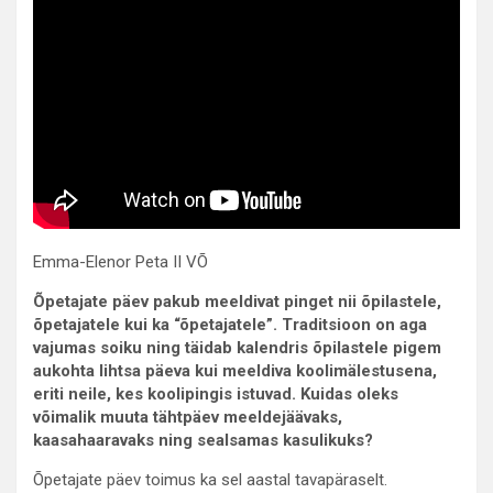
Emma-Elenor Peta II VÕ
Õpetajate päev pakub meeldivat pinget nii õpilastele,
õpetajatele kui ka “õpetajatele”. Traditsioon on aga
vajumas soiku ning täidab kalendris õpilastele pigem
aukohta lihtsa päeva kui meeldiva koolimälestusena,
eriti neile, kes koolipingis istuvad. Kuidas oleks
võimalik muuta tähtpäev meeldejäävaks,
kaasahaaravaks ning sealsamas kasulikuks?
Õpetajate päev toimus ka sel aastal tavapäraselt.