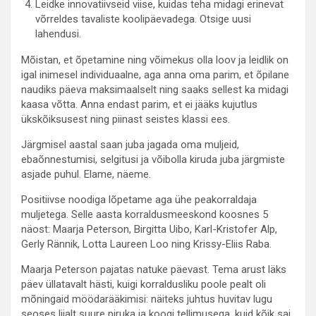
Leidke innovatiivseid viise, kuidas teha midagi erinevat
võrreldes tavaliste koolipäevadega. Otsige uusi
lahendusi.
Mõistan, et õpetamine ning võimekus olla loov ja leidlik on
igal inimesel individuaalne, aga anna oma parim, et õpilane
naudiks päeva maksimaalselt ning saaks sellest ka midagi
kaasa võtta. Anna endast parim, et ei jääks kujutlus
ükskõiksusest ning piinast seistes klassi ees.
Järgmisel aastal saan juba jagada oma muljeid,
ebaõnnestumisi, selgitusi ja võibolla kiruda juba järgmiste
asjade puhul. Elame, näeme.
Positiivse noodiga lõpetame aga ühe peakorraldaja
muljetega. Selle aasta korraldusmeeskond koosnes 5
näost: Maarja Peterson, Birgitta Uibo, Karl-Kristofer Alp,
Gerly Rännik, Lotta Laureen Loo ning Krissy-Eliis Raba.
Maarja Peterson pajatas natuke päevast. Tema arust läks
päev üllatavalt hästi, kuigi korraldusliku poole pealt oli
mõningaid möödarääkimisi: näiteks juhtus huvitav lugu
seoses liialt suure piruka ja koogi tellimusega, kuid kõik sai