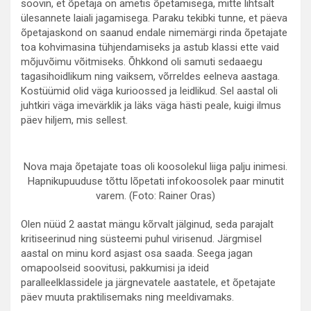
soovin, et õpetaja on ametis õpetamisega, mitte lihtsalt
ülesannete laiali jagamisega. Paraku tekibki tunne, et päeva
õpetajaskond on saanud endale nimemärgi rinda õpetajate
toa kohvimasina tühjendamiseks ja astub klassi ette vaid
mõjuvõimu võitmiseks. Õhkkond oli samuti sedaaegu
tagasihoidlikum ning vaiksem, võrreldes eelneva aastaga.
Kostüümid olid väga kurioossed ja leidlikud. Sel aastal oli
juhtkiri väga imevärklik ja läks väga hästi peale, kuigi ilmus
päev hiljem, mis sellest.
Nova maja õpetajate toas oli koosolekul liiga palju inimesi.
Hapnikupuuduse tõttu lõpetati infokoosolek paar minutit
varem. (Foto: Rainer Oras)
Olen nüüd 2 aastat mängu kõrvalt jälginud, seda parajalt
kritiseerinud ning süsteemi puhul virisenud. Järgmisel
aastal on minu kord asjast osa saada. Seega jagan
omapoolseid soovitusi, pakkumisi ja ideid
paralleelklassidele ja järgnevatele aastatele, et õpetajate
päev muuta praktilisemaks ning meeldivamaks.