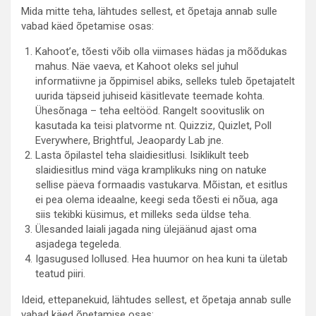
Mida mitte teha, lähtudes sellest, et õpetaja annab sulle
vabad käed õpetamise osas:
Kahoot’e, tõesti võib olla viimases hädas ja mõõdukas
mahus. Näe vaeva, et Kahoot oleks sel juhul
informatiivne ja õppimisel abiks, selleks tuleb õpetajatelt
uurida täpseid juhiseid käsitlevate teemade kohta.
Ühesõnaga – teha eeltööd. Rangelt soovituslik on
kasutada ka teisi platvorme nt. Quizziz, Quizlet, Poll
Everywhere, Brightful, Jeaopardy Lab jne.
Lasta õpilastel teha slaidiesitlusi. Isiklikult teeb
slaidiesitlus mind väga kramplikuks ning on natuke
sellise päeva formaadis vastukarva. Mõistan, et esitlus
ei pea olema ideaalne, keegi seda tõesti ei nõua, aga
siis tekibki küsimus, et milleks seda üldse teha.
Ülesanded laiali jagada ning ülejäänud ajast oma
asjadega tegeleda.
Igasugused lollused. Hea huumor on hea kuni ta ületab
teatud piiri.
Ideid, ettepanekuid, lähtudes sellest, et õpetaja annab sulle
vabad käed õpetamise osas: