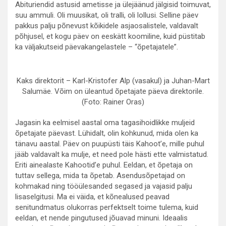
Abituriendid astusid ametisse ja ülejäänud jälgisid toimuvat,
suu ammuli. Oli muusikat, oli tralli, oli lollusi. Selline päev
pakkus palju põnevust kõikidele asjaosalistele, valdavalt
põhjusel, et kogu päev on eeskätt koomiline, kuid püstitab
ka väljakutseid päevakangelastele – “õpetajatele”.
Kaks direktorit – Karl-Kristofer Alp (vasakul) ja Juhan-Mart
Salumäe. Võim on üleantud õpetajate päeva direktorile.
(Foto: Rainer Oras)
Jagasin ka eelmisel aastal oma tagasihoidlikke muljeid
õpetajate päevast. Lühidalt, olin kohkunud, mida olen ka
tänavu aastal. Päev on puupüsti täis Kahoot’e, mille puhul
jääb valdavalt ka mulje, et need pole hästi ette valmistatud.
Eriti ainealaste Kahootid’e puhul. Eeldan, et õpetaja on
tuttav sellega, mida ta õpetab. Asendusõpetajad on
kohmakad ning tööülesanded segased ja vajasid palju
lisaselgitusi. Ma ei väida, et kõnealused peavad
senitundmatus olukorras perfektselt toime tulema, kuid
eeldan, et nende pingutused jõuavad minuni. Ideaalis