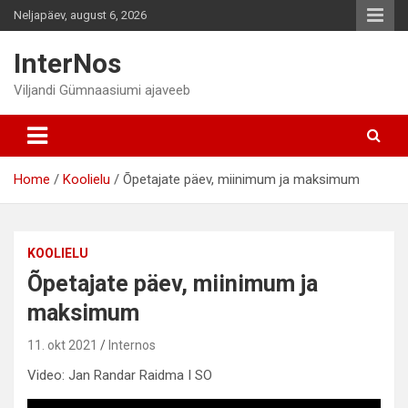
Skip
Neljapäev, august 6, 2026
to
content
InterNos
Viljandi Gümnaasiumi ajaveeb
Home
Koolielu
Õpetajate päev, miinimum ja maksimum
KOOLIELU
Õpetajate päev, miinimum ja
maksimum
11. okt 2021
Internos
Video: Jan Randar Raidma I SO