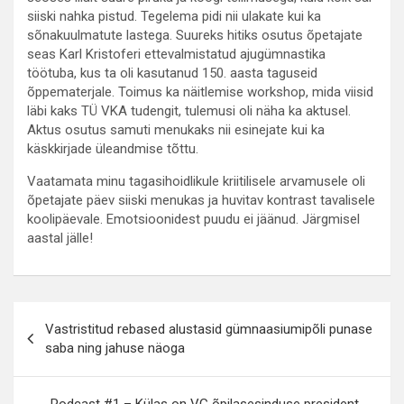
siiski nahka pistud. Tegelema pidi nii ulakate kui ka
sõnakuulmatute lastega. Suureks hitiks osutus õpetajate
seas Karl Kristoferi ettevalmistatud ajugümnastika
töötuba, kus ta oli kasutanud 150. aasta taguseid
õppematerjale. Toimus ka näitlemise workshop, mida viisid
läbi kaks TÜ VKA tudengit, tulemusi oli näha ka aktusel.
Aktus osutus samuti menukaks nii esinejate kui ka
käskkirjade üleandmise tõttu.
Vaatamata minu tagasihoidlikule kriitilisele arvamusele oli
õpetajate päev siiski menukas ja huvitav kontrast tavalisele
koolipäevale. Emotsioonidest puudu ei jäänud. Järgmisel
aastal jälle!
Navigeerimine
Vastristitud rebased alustasid gümnaasiumipõli punase
saba ning jahuse näoga