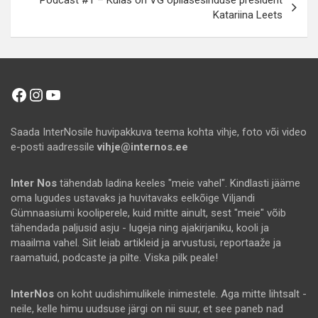
Podcast #1 – Külas on VG õpilasesinduse president
Katariina Leets
Facebook
Instagram
YouTube
Saada InterNosile huvipakkuva teema kohta vihje, foto või video
e-posti aadressile
vihje@internos.ee
Inter Nos
tähendab ladina keeles "meie vahel". Kindlasti jääme
oma lugudes ustavaks ja huvitavaks eelkõige Viljandi
Gümnaasiumi kooliperele, kuid mitte ainult, sest "meie" võib
tähendada paljusid asju - lugeja ning ajakirjaniku, kooli ja
maailma vahel. Siit leiab artikleid ja arvustusi, reportaaže ja
raamatuid, podcaste ja pilte. Viska pilk peale!
InterNos
on koht uudishimulikele inimestele. Aga mitte lihtsalt -
neile, kelle himu uudsuse järgi on nii suur, et see paneb nad