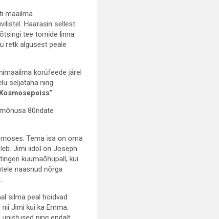
sti maailma
ilistel. Haarasin sellest
tsingi tee tornide linna.
u retk algusest peale
lmimaailma korüfeede järel
elu seljataha ning
Kosmosepoiss”
.
es mõnusa 80ndate
 kosmoses. Tema isa on oma
leb. Jimi iidol on Joseph
tingeri kuumaõhupall, kui
gutele naasnud nõrga
a.
al silma peal hoidvad
nii Jimi kui ka Emma.
unistused ning endalt