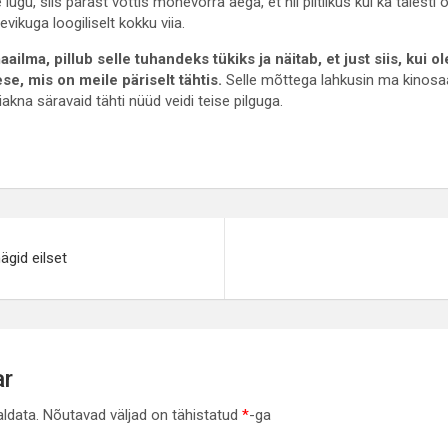
lugu, siis pärast võttis mõnevõrra aega, et nii piltlikus kui ka täiest
vikuga loogiliselt kokku viia.
lma, pillub selle tuhandeks tükiks ja näitab, et just siis, kui 
se, mis on meile päriselt tähtis.
Selle mõttega lahkusin ma kinosaal
akna säravaid tähti nüüd veidi teise pilguga.
e
ägid eilset
ar
aldata.
Nõutavad väljad on tähistatud
*
-ga