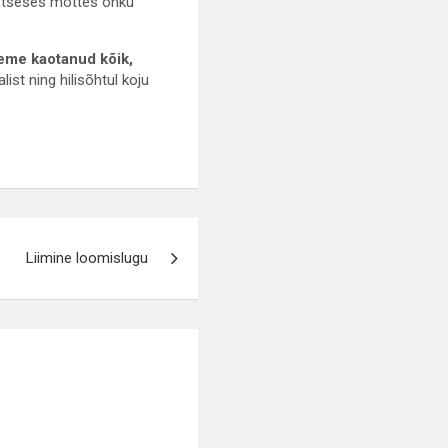
i otseses mõttes õhku
oleme kaotanud kõik,
ist ning hilisõhtul koju
Liimine loomislugu