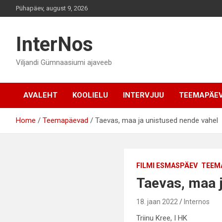
Skip
Pühapäev, august 9, 2026
to
content
InterNos
Viljandi Gümnaasiumi ajaveeb
AVALEHT
KOOLIELU
INTERVJUU
TEEMAPÄE
Home
Teemapäevad
Taevas, maa ja unistused nende vahel
FILMI ESMASPÄEV
TEEM
Taevas, maa j
18. jaan 2022
Internos
Triinu Kree, I HK