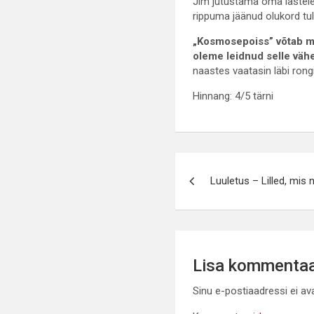
Jim jutustama oma lastele 
rippuma jäänud olukord tule
„
Kosmosepoiss” võtab maai
oleme leidnud selle vähe
naastes vaatasin läbi rongi
Hinnang: 4/5 tärni
Navigeerimin
Luuletus – Lilled, mis n
Lisa kommenta
Sinu e-postiaadressi ei av