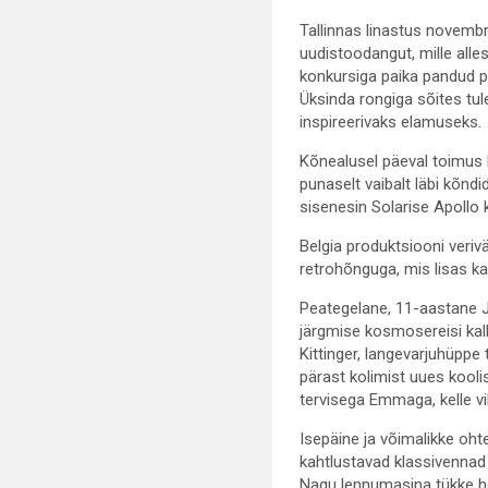
Tallinnas linastus novembr
uudistoodangut, mille alle
konkursiga paika pandud pr
Üksinda rongiga sõites tu
inspireerivaks elamuseks.
Kõnealusel päeval toimus 
punaselt vaibalt läbi kõndi
sisenesin Solarise Apollo ki
Belgia produktsiooni veri
retrohõnguga, mis lisas ka
Peategelane, 11-aastane J
järgmise kosmosereisi kall
Kittinger, langevarjuhüppe
pärast kolimist uues kool
tervisega Emmaga, kelle vik
Isepäine ja võimalikke oh
kahtlustavad klassivennad
Nagu lennumasina tükke h