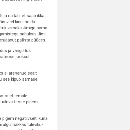
ja näitab, et saab ikka
is veel kinni hoida.
üdruk viimaks Jimiga sama
lgamistega pahuksis Jimi
llesjäänut päästa püüdes.
dus ja vangistus,
inateose jooksul
ks ei arenenud sealt
gu see kipub sarnase
kosmoseteemale
 kuuluva teose pigem
ee pigem negatiivselt, kuna
mi algul hakkas tuleviku-