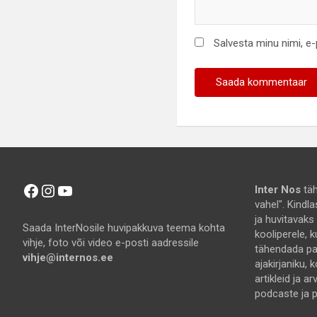
Salvesta minu nimi, e
Facebook
Instagram
YouTube
Inter Nos
täh
vahel". Kindl
ja huvitavaks
Saada InterNosile huvipakkuva teema kohta
kooliperele, k
vihje, foto või video e-posti aadressile
tähendada pal
vihje@internos.ee
ajakirjaniku, k
artikleid ja a
podcaste ja pi