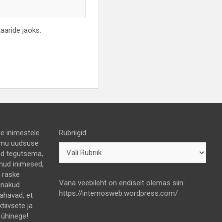
aaride jaoks.
e inimestele.
Rubriigid
 himu uudsuse
nad tegutsema,
lnud inimesed,
e raske
Vana veebileht on endiselt olemas siin:
nnakud
https://internosweb.wordpress.com/
tahavad, et
ktiivsete ja
 ühinege!