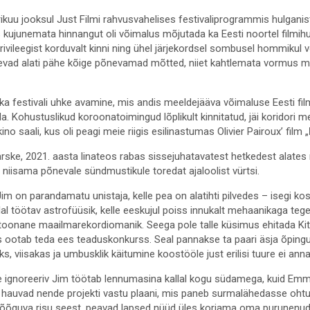
ikuu jooksul Just Filmi rahvusvahelises festivaliprogrammis hulgani
s kujunemata hinnangut oli võimalus mõjutada ka Eesti noortel filmihuv
ivileegist korduvalt kinni ning ühel järjekordsel sombusel hommikul võ
levad alati pähe kõige põnevamad mõtted, niiet kahtlemata vormus m
ka festivali uhke avamine, mis andis meeldejääva võimaluse Eesti fi
da. Kohustuslikud koroonatoimingud lõplikult kinnitatud, jäi koridori m
no saali, kus oli peagi meie riigis esilinastumas Olivier Pairoux’ film „
värske, 2021. aasta linateos rabas sissejuhatavatest hetkedest alat
 niisama põnevale sündmustikule toredat ajaloolist vürtsi.
im on parandamatu unistaja, kelle pea on alatihti pilvedes – isegi
al töötav astrofüüsik, kelle eeskujul poiss innukalt mehaanikaga tege
 toonane maailmarekordiomanik. Seega pole talle küsimus ehitada Kit
is ootab teda ees teaduskonkurss. Seal pannakse ta paari äsja õpin
s, viisakas ja umbusklik käitumine koostööle just erilisi tuure ei ann
te ignoreeriv Jim töötab lennumasina kallal kogu südamega, kuid Emm
 hauvad nende projekti vastu plaani, mis paneb surmalähedasse ohtu 
õõguva risu seest, peavad lapsed nüüd üles korjama oma purunenud 