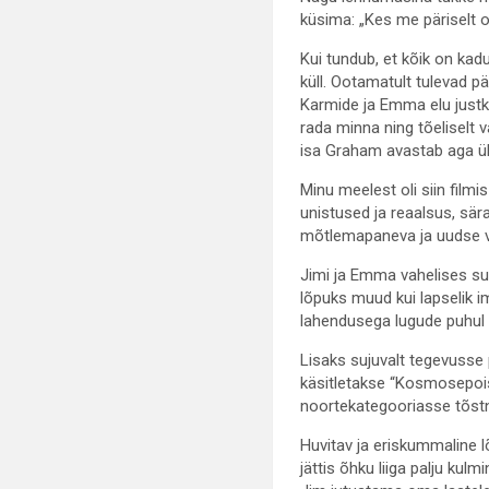
küsima: „Kes me päriselt
Kui tundub, et kõik on ka
küll. Ootamatult tulevad p
Karmide ja Emma elu justk
rada minna ning tõeliselt
isa Graham avastab aga ühe
Minu meelest oli siin film
unistused ja reaalsus, sär
mõtlemapaneva ja uudse 
Jimi ja Emma vahelises su
lõpuks muud kui lapselik i
lahendusega lugude puhul
Lisaks sujuvalt tegevusse
käsitletakse “Kosmosepois
noortekategooriasse tõst
Huvitav ja eriskummaline lõ
jättis õhku liiga palju kulm