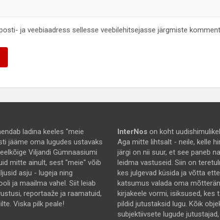
-posti- ja veebiaadress sellesse veebilehitsejasse järgmiste komment
endab ladina keeles "meie
InterNos
on koht uudishimulikel
asti jääme oma lugudes ustavaks
Aga mitte lihtsalt - neile, kelle
 eelkõige Viljandi Gümnaasiumi
järgi on nii suur, et see paneb 
uid mitte ainult, sest "meie" võib
leidma vastuseid. Siin on teretu
jusid asju - lugeja ning
kes julgevad küsida ja võtta ett
ooli ja maailma vahel. Siit leiab
katsumus valada oma mõtterä
rvustusi, reportaaže ja raamatuid,
kirjakeele vormi, isiksused, kes 
lte. Viska pilk peale!
pildid jutustaksid lugu. Kõik obje
subjektiivsete lugude jutustajad,