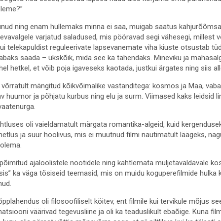
 oleme?”
dunud ning enam hullemaks minna ei saa, muigab saatus kahjurõõmsalt 
äevavalgele varjatud saladused, mis pööravad segi vähesegi, millest võ
ui telekapuldist reguleerivate lapsevanemate viha kiuste otsustab t
 vabaks saada – ükskõik, mida see ka tähendaks. Mineviku ja mahasa
l hetkel, et võib poja igaveseks kaotada, justkui ärgates ning siis a
is võrratult mängitud kõikvõimalike vastanditega: kosmos ja Maa, vaba
av huumor ja põhjatu kurbus ning elu ja surm. Viimased kaks leidsid l
vaatenurga.
htluses oli vaieldamatult märgata romantika-algeid, kuid kergenduse
metlus ja suur hoolivus, mis ei muutnud filmi nautimatult läägeks, na
 olema.
 põimitud ajaloolistele nootidele ning kahtlemata muljetavaldavale 
is” ka väga tõsiseid teemasid, mis on muidu koguperefilmide hulka
nud.
pplahendus oli filosoofiliselt köitev, ent filmile kui tervikule mõjus s
inatsiooni väärivad tegevusliine ja oli ka teaduslikult ebaõige. Kuna fil