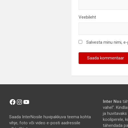
Veebileht
Salvesta minu nimi, e
Facebook
Instagram
YouTube
Inter Nos
täh
vahel". Kindl
ja huvitavaks
Saada InterNosile huvipakkuva teema kohta
kooliperele, k
vihje, foto või video e-posti aadressile
tähendada pal