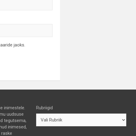
aaride jaoks.
e inimestele.
Rubriigid
 himu uudsuse
nad tegutsema,
lnud inimesed,
e raske