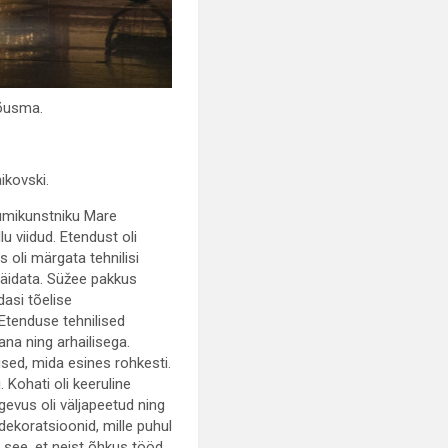
tõusma.
aikovski.
üümikunstniku Mare
 viidud. Etendust oli
 oli märgata tehnilisi
näidata. Süžee pakkus
asi tõelise
 Etenduse tehnilised
ana ning arhailisega.
used, mida esines rohkesti.
 Kohati oli keeruline
egevus oli väljapeetud ning
 dekoratsioonid, mille puhul
e see, et neist õhkus tööd,