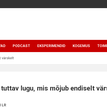
VAD
PODCAST
EKSPERIMENDID
KOGEMUS
TOIM
t värskelt
 tuttav lugu, mis mõjub endiselt vär
I LR