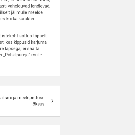
sti vahelduvad lendlevad,
liselt jäi mulle meelde
es kui ka karakteri
t istekoht sattus täpselt
st, kes kippusid karjuma.
re lapsega, ei saa ta
s ,,Pähklipureja” mulle
alismi ja meelepettuse
lõksus