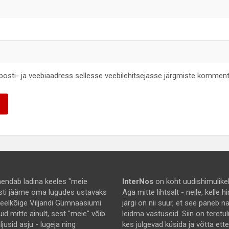
-posti- ja veebiaadress sellesse veebilehitsejasse järgmiste komment
endab ladina keeles "meie
InterNos
on koht uudishimulikel
asti jääme oma lugudes ustavaks
Aga mitte lihtsalt - neile, kelle
 eelkõige Viljandi Gümnaasiumi
järgi on nii suur, et see paneb 
uid mitte ainult, sest "meie" võib
leidma vastuseid. Siin on teretu
jusid asju - lugeja ning
kes julgevad küsida ja võtta ett