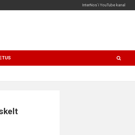
InterNos´i YouTube kanal
ETUS
skelt