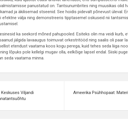
 valmistamisse panustatud on. Tantsunumbrites ning muusikas olid hä
kamad ja äkilisemad stseenid. See hoidis pidevalt põnevust üleval. Eri
gi efektne välja ning demonstreeris tipptasemel oskuseid nii tantsimis
tustamisel.
l, esinesid ka seekord mõned pahupooled. Esiteks olin ma veidi kurb, e
saanud jälgida lavaaugus toimuvat orkestritööd ning saalis oli paar la
 sellist etendust vaatama koos kogu perega, kuid tehes seda liiga noo
ning lõpuks pole kellelgi mugav olla, eelkõige lapsel endal. Siiski puge
itan seda vaatama minna.
e
la Keskuses Viljandi
Ameerika Psühhopaat: Materi
nnatantsuõhtu