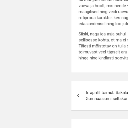
vaeva ja hoolt, mis nende
maagilised ning veidi raevu
rotiproua karakter, kes nä
edasiandmisel ning loo ju
Siiski, nagu iga asja puhu
sellisesse kohta, et ma ei 
Täiesti mõistetav on tulla
toimuvast veel täpselt aru 
hinge ning kindlasti soov
Navigeerimin
6. aprillil toimub Saka
Gümnaasiumi seltsko