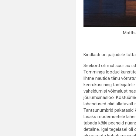
Matthi
Kindlasti on paljudele tutt
Seekord oli mul suur au i
Tomminga loodud kunstiteo
lihtne nautida tänu võrratu
keerukusi ning tantsijate
vaheldumisi võimalust naer
jõulumuinasloo. Kostüümid 
lahendused olid üllatavalt 
Tantsunumbrid pakatasid ki
Lisaks modernsetele lahendu
tabada kõiki peeneid nüanss
detailne. Igal tegelasel ol
oli märgata kohati minimali