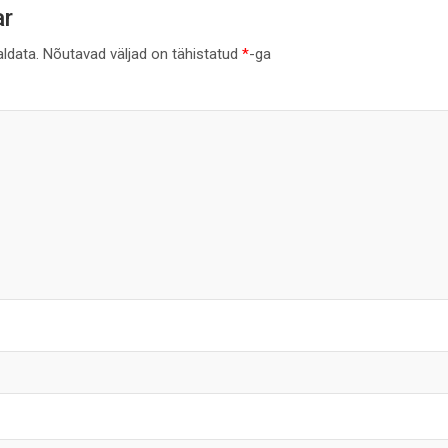
ar
aldata.
Nõutavad väljad on tähistatud
*
-ga