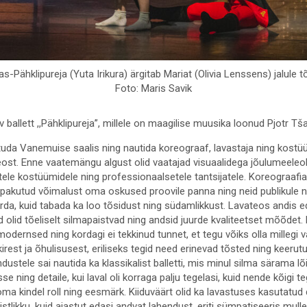
as-Pähklipureja (Yuta Irikura) ärgitab Mariat (Olivia Lenssens) jalule 
Foto: Maris Savik
av ballett ,,Pähklipureja”, millele on maagilise muusika loonud Pjotr Tš
studa Vanemuise saalis ning nautida koreograaf, lavastaja ning kost
st. Enne vaatemängu algust olid vaatajad visuaalidega jõulumeeleollu
tele kostüümidele ning professionaalsetele tantsijatele. Koreograafias
le pakutud võimalust oma oskused proovile panna ning neid publikule 
da, kuid tabada ka loo tõsidust ning südamlikkust. Lavateos andis ed
olid tõeliselt silmapaistvad ning andsid juurde kvaliteetset mõõdet.
modernsed ning kordagi ei tekkinud tunnet, et tegu võiks olla millegi v
rest ja õhulisusest, eriliseks tegid need erinevad tõsted ning keerut
stele sai nautida ka klassikalist balletti, mis minul silma särama lõi.
e ning detaile, kui laval oli korraga palju tegelasi, kuid nende kõigi t
i oma kindel roll ning eesmärk. Kiiduväärt olid ka lavastuses kasutatud
stlikku, kuid ajastut edasi andvat lahendust, eriti sümpatiseeris mull