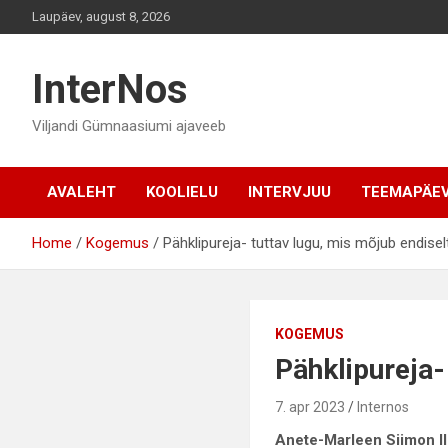
Skip
Laupäev, august 8, 2026
to
content
InterNos
Viljandi Gümnaasiumi ajaveeb
AVALEHT
KOOLIELU
INTERVJUU
TEEMAPÄE
Home
Kogemus
Pähklipureja- tuttav lugu, mis mõjub endisel
KOGEMUS
Pähklipureja-
7. apr 2023
Internos
Anete-Marleen Siimon II