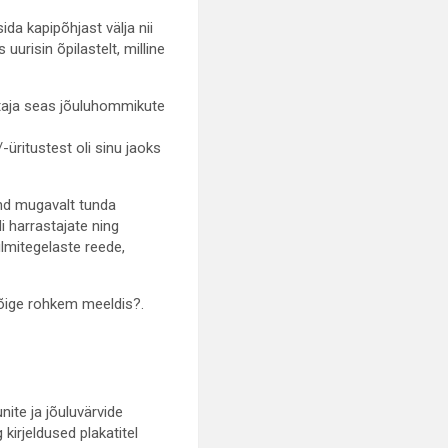
da kapipõhjast välja nii
uurisin õpilastelt, milline
astaja seas jõuluhommikute
end mugavalt tunda
i harrastajate ning
lmitegelaste reede,
ite ja jõuluvärvide
 kirjeldused plakatitel