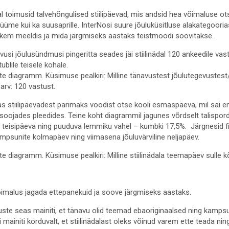
l toimusid talvehõngulised stiilipäevad, mis andsid hea võimaluse otsi
üme kui ka suusaprille. InterNosi suure jõuluküsitluse alakategoorias 
hkem meeldis ja mida järgmiseks aastaks teistmoodi soovitakse.
usi jõulusündmusi pingeritta seades jäi stiilinädal 120 ankeedile v
ublile teisele kohale.
 stiilipäevadest parimaks voodist otse kooli esmaspäeva, mil sai 
oojades pleedides. Teine koht diagrammil jagunes võrdselt talispord
 teisipäeva ning puuduva lemmiku vahel – kumbki 17,5%. Järgnesid fi
ampsunite kolmapäev ning viimasena jõuluvärviline neljapäev.
võimalus jagada ettepanekuid ja soove järgmiseks aastaks.
ste seas mainiti, et tänavu olid teemad ebaoriginaalsed ning kampsun
 mainiti korduvalt, et stiilinädalast oleks võinud varem ette teada ning