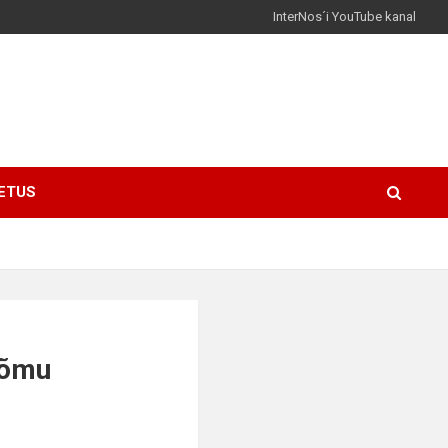
InterNos´i YouTube kanal
ETUS
õõmu