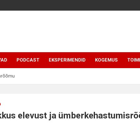
VAD
PODCAST
EKSPERIMENDID
KOGEMUS
TOIM
isrõõmu
D
pakkus elevust ja ümberkehastumisr