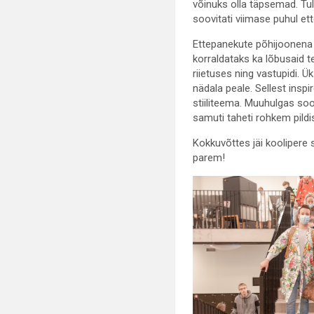
võinuks olla täpsemad. Tul
soovitati viimase puhul et
Ettepanekute põhijoonena 
korraldataks ka lõbusaid 
riietuses ning vastupidi.
nädala peale. Sellest inspi
stiiliteema. Muuhulgas soo
samuti taheti rohkem pildi
Kokkuvõttes jäi koolipere s
parem!