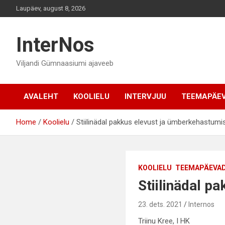
Skip
Laupäev, august 8, 2026
to
content
InterNos
Viljandi Gümnaasiumi ajaveeb
AVALEHT
KOOLIELU
INTERVJUU
TEEMAPÄE
Home
Koolielu
Stiilinädal pakkus elevust ja ümberkehastum
KOOLIELU
TEEMAPÄEVA
Stiilinädal 
23. dets. 2021
Internos
Triinu Kree, I HK