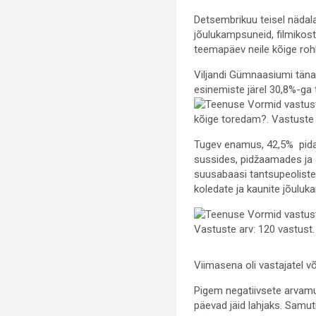
Detsembrikuu teisel nädala
jõulukampsuneid, filmikostü
teemapäev neile kõige ro
Viljandi Gümnaasiumi tänav
esinemiste järel 30,8%-ga t
Tugev enamus, 42,5% pidas
sussides, pidžaamades ja s
suusabaasi tantsupeoliste
koledate ja kaunite jõuluk
Viimasena oli vastajatel 
Pigem negatiivsete arvamu
päevad jäid lahjaks. Samuti