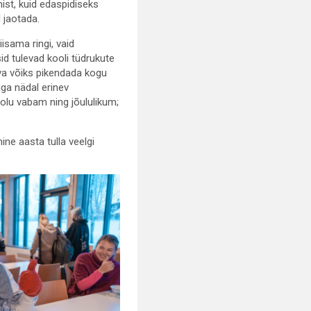
ist, kuid edaspidiseks
l jaotada.
isama ringi, vaid
d tulevad kooli tüdrukute
eva võiks pikendada kogu
iga nädal erinev
eolu vabam ning jõululikum;
ine aasta tulla veelgi