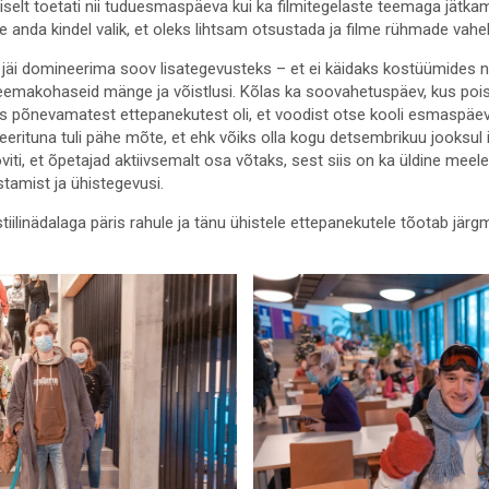
iselt toetati nii tuduesmaspäeva kui ka filmitegelaste teemaga jätkam
te anda kindel valik, et oleks lihtsam otsustada ja filme rühmade vahe
jäi domineerima soov lisategevusteks – et ei käidaks kostüümides ni
teemakohaseid mänge ja võistlusi. Kõlas ka soovahetuspäev, kus poisi
 Üks põnevamatest ettepanekutest oli, et voodist otse kooli esmaspä
reerituna tuli pähe mõte, et ehk võiks olla kogu detsembrikuu jooksul 
viti, et õpetajad aktiivsemalt osa võtaks, sest siis on ka üldine meel
stamist ja ühistegevusi.
tiilinädalaga päris rahule ja tänu ühistele ettepanekutele tõotab järgm