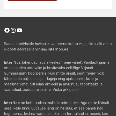
Facebook
Instagram
YouTube
Saada InterNosile huvipakkuva teema kohta vihje, foto või video
e-posti aadressile
vihje@internos.ee
Inter Nos
tähendab ladina keeles "meie vahel". Kindlasti jääme
oma lugudes ustavaks ja huvitavaks eelkõige Viljandi
Gümnaasiumi kooliperele, kuid mitte ainult, sest "meie" võib
tähendada paljusid asju - lugeja ning ajakirjaniku, kooli ja
maailma vahel. Siit leiab artikleid ja arvustusi, reportaaže ja
raamatuid, podcaste ja pilte. Viska pilk peale!
InterNos
on koht uudishimulikele inimestele. Aga mitte lihtsalt -
neile, kelle himu uudsuse järgi on nii suur, et see paneb nad
tegutsema, leidma vastuseid. Siin on teretulnud inimesed, kes