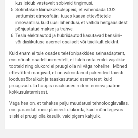
kus leidub vastavalt sobivaid tingimusi.
Sõlmitakse kliimakokkuleppeid, et vähendada CO2
sattumist atmosfääri, tuues kaasa ettevõtetele
innovaatilisi, kuid uusi lahendusi, et vältida heitgaasidest
põhjustatud makse ja trahve.
Tesla elektriautod ja hübriidautod kasutavad bensiini-
või diislikütuse asemel osaliselt või täielikult elektrit.
Kuid enam ei tule osades telefonipakkides seinaadapterit,
mis nõuab osadelt inimestelt, et tuleb osta eraldi vajalikke
tooteid ning olukord ei pruugi olla nii väga roheline. Mõned
ettevõtted märgivad, et on valmistanud pakendeid täiesti
loodussõbralikult ja taaskasutatud esemetest, kuid
pruugivad olla hoopis reaalsuses mitme erineva jäätme
kokkusulatamisest.
Väga hea on, et tehakse palju muudatusi tehnoloogiavallas,
mis parandab meie planeedi olukorda, kuid mõni tegevus
siiski ei pruugi olla kasulik, vaid pigem kahjulik.