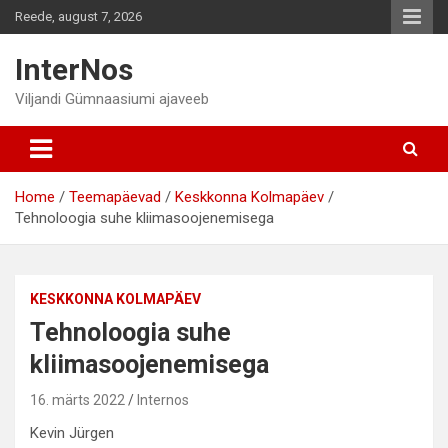
Skip
Reede, august 7, 2026
to
content
InterNos
Viljandi Gümnaasiumi ajaveeb
Home
Teemapäevad
Keskkonna Kolmapäev
Tehnoloogia‌ ‌suhe‌ ‌kliimasoojenemisega‌
KESKKONNA KOLMAPÄEV
Tehnoloogia‌ ‌suhe‌
‌kliimasoojenemisega‌
16. märts 2022
Internos
Kevin Jürgen