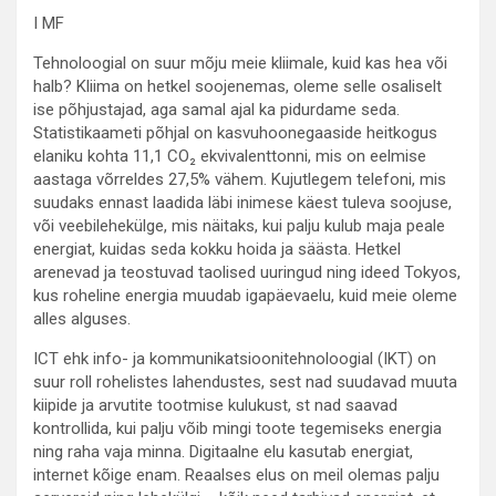
I MF
Tehnoloogial on suur mõju meie kliimale, kuid kas hea või
halb? Kliima on hetkel soojenemas, oleme selle osaliselt
ise põhjustajad, aga samal ajal ka pidurdame seda.
Statistikaameti põhjal on kasvuhoonegaaside heitkogus
elaniku kohta 11,1 CO₂ ekvivalenttonni, mis on eelmise
aastaga võrreldes 27,5% vähem. Kujutlegem telefoni, mis
suudaks ennast laadida läbi inimese käest tuleva soojuse,
või veebilehekülge, mis näitaks, kui palju kulub maja peale
energiat, kuidas seda kokku hoida ja säästa. Hetkel
arenevad ja teostuvad taolised uuringud ning ideed Tokyos,
kus roheline energia muudab igapäevaelu, kuid meie oleme
alles alguses.
ICT ehk info- ja kommunikatsioonitehnoloogial (IKT) on
suur roll rohelistes lahendustes, sest nad suudavad muuta
kiipide ja arvutite tootmise kulukust, st nad saavad
kontrollida, kui palju võib mingi toote tegemiseks energia
ning raha vaja minna. Digitaalne elu kasutab energiat,
internet kõige enam. Reaalses elus on meil olemas palju