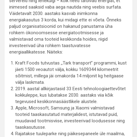
servereid ning lehekülgi – kõik need tarbivad energiat, et
inimesed saaksid vaba aega nautida ning veebis surfata.
Väidetavalt 2030. aastaks kasvab inimkonna
energiakasutus 3 korda, kui midagi ette ei võeta. Õnneks
paljud organisatsioonid on hakanud panustama üha
rohkem ökonoomsesse energiatootmisesse ja
valmistavad oma tooteid keskkonda hoides, riigid
investeerivad üha rohkem taastuvatesse
energiaallikatesse. Näiteks:
Kraft Foods tutvustas ,,Tark transport” programmi, kust
jäeti 1500 veoautot välja, kokku 1609344 kilomeetrit
sõitmist, millega jäi omakorda 14 miljonit kg heitgaase
välja laskmata.
2019. aastal allkirjastasid 33 Eesti tehnoloogiaettevõtet
kokkuleppe, kus lubatakse 2030. aastaks viia kõik
tegevused keskkonnasäästlikele alustele.
Apple, Microsoft, Samsung ja Xiaomi valmistavad
tooteid taaskasutatud materjalidest, istutavad puid,
muudavad tootmisviise, investeerivad loodusesse ning
taaskasutusse.
Rajatakse tuuleparke ning päikesepaneele üle maailma,