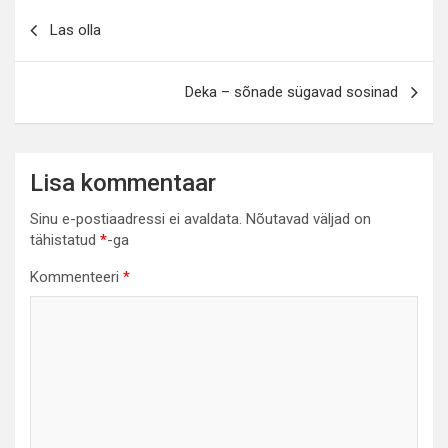
Navigeerimine
Las olla
Deka – sõnade sügavad sosinad
Lisa kommentaar
Sinu e-postiaadressi ei avaldata.
Nõutavad väljad on
tähistatud
*
-ga
Kommenteeri
*