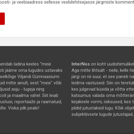
-posti- ja veebiaadress sellesse veebilehitsejasse järgmiste komment
endab ladina keeles "meie
InterNos
on koht uudishimulikel
asti jääme oma lugudes ustavaks
Aga mitte lihtsalt - neile, kelle
 eelkõige Viljandi Gümnaasiumi
järgi on nii suur, et see paneb 
uid mitte ainult, sest "meie" võib
leidma vastuseid. Siin on teretu
jusid asju - lugeja ning
kes julgevad küsida ja võtta ett
ooli ja maailma vahel. Siit leiab
katsumus valada oma mõtterä
rvustusi, reportaaže ja raamatuid,
kirjakeele vormi, isiksused, kes 
lte. Viska pilk peale!
pildid jutustaksid lugu. Kõik obje
subjektiivsete lugude jutustajad,