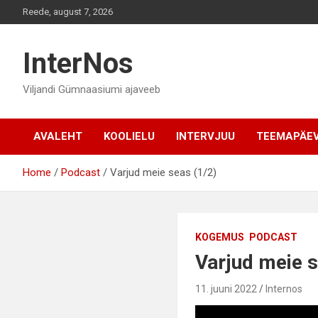
Skip
Reede, august 7, 2026
to
content
InterNos
Viljandi Gümnaasiumi ajaveeb
AVALEHT
KOOLIELU
INTERVJUU
TEEMAPÄE
Home
Podcast
Varjud meie seas (1/2)
KOGEMUS
PODCAST
Varjud meie s
11. juuni 2022
Internos