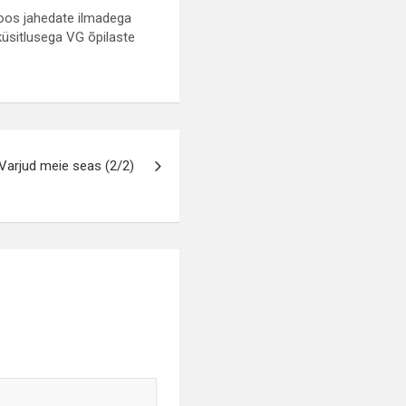
koos jahedate ilmadega
üsitlusega VG õpilaste
Varjud meie seas (2/2)