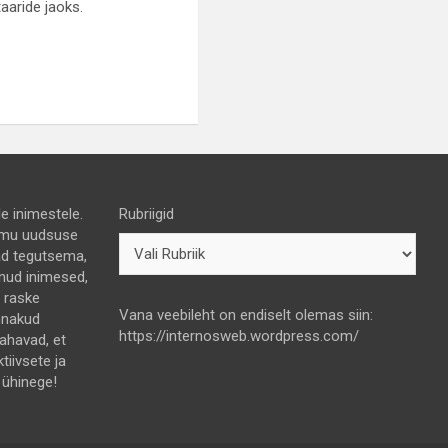
aaride jaoks.
e inimestele.
Rubriigid
 himu uudsuse
nad tegutsema,
lnud inimesed,
e raske
Vana veebileht on endiselt olemas siin:
nnakud
https://internosweb.wordpress.com/
tahavad, et
ktiivsete ja
 ühinege!