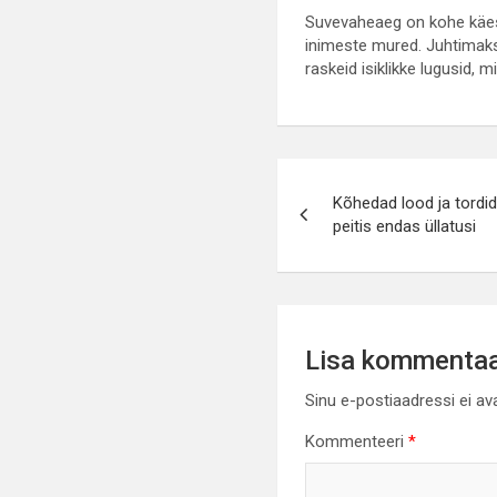
Suvevaheaeg on kohe käes 
inimeste mured. Juhtimaks
raskeid isiklikke lugusid, 
Navigeerimin
Kõhedad lood ja tordi
peitis endas üllatusi
Lisa kommenta
Sinu e-postiaadressi ei av
Kommenteeri
*