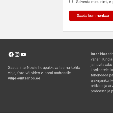
Salvesta minu nimi, e
Facebook
Instagram
YouTube
Inter Nos
täh
vahel". Kindl
ja huvitavaks
Saada InterNosile huvipakkuva teema kohta
kooliperele, k
vihje, foto või video e-posti aadressile
tähendada pal
vihje@internos.ee
ajakirjaniku, k
artikleid ja a
podcaste ja pi