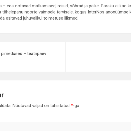
– ees ootavad matkamised, reisid, sõbrad ja päike. Paraku ei kao 
 tähelepanu noorte vaimsele tervisele, kogus InterNos anonüümse k
mida esitavad juhuvalikul toimetuse liikmed.
e
d pimeduses – teatripäev
ar
aldata.
Nõutavad väljad on tähistatud
*
-ga