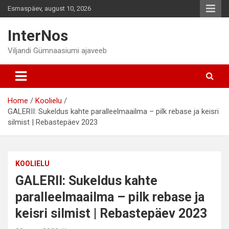
Skip
Esmaspäev, august 10, 2026
to
content
InterNos
Viljandi Gümnaasiumi ajaveeb
Home
Koolielu
GALERII: Sukeldus kahte paralleelmaailma – pilk rebase ja keisri
silmist | Rebastepäev 2023
KOOLIELU
GALERII: Sukeldus kahte
paralleelmaailma – pilk rebase ja
keisri silmist | Rebastepäev 2023