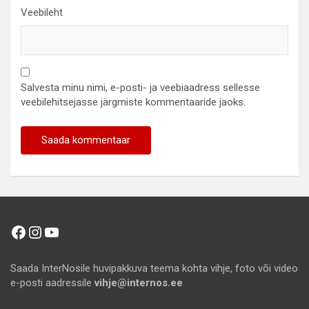
Veebileht
Salvesta minu nimi, e-posti- ja veebiaadress sellesse
veebilehitsejasse järgmiste kommentaaride jaoks.
Facebook
Instagram
YouTube
Saada InterNosile huvipakkuva teema kohta vihje, foto või video
e-posti aadressile
vihje@internos.ee