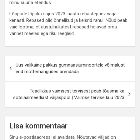
minu suuna etendus.
Lõppude lõpuks sujus 2023. aasta rebastepäev väga
kenasti. Rebased olid õnnelikud ja keisrid rahul. Nüüd peab
vaid lootma, et uustulnukatest rebased hoiavad oma
vannet meeles ega riku reegleid.
Navigeerimine
Uus valikaine pakkus gümnaasiuminoortele võimalust
end mõttemängudes arendada
Teadlikkus vaimsest tervisest peab tõusma ka
sotsiaalmeediast väljaspool | Vaimse tervise kuu 2023
Lisa kommentaar
Sinu e-postiaadressi ei avaldata.
Nõutavad väljad on