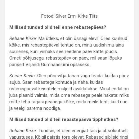
Fotod: Silver Erm, Kirke Tiits
Millised tunded olid teil enne rebastepäeva?
Rebane Kirke:
Ma ütleks, et olin üsnagi elevil. Olles kuulnud
kõike, mis rebastepäeval tehtud on, minu uudishimu aina
suurenes, kuni viimaks see reedene päev kätte jõudis.
Ometi põhjusega: rebastepäev on päev, mil saan lõpuks
päriselt Viljandi Gümnaasiumi õpilaseks.
Keiser Kevin:
Olen põnevil ja tahan väga teada, kuidas päev
sujub. Saan rebastega kohtuda ja näha, kuidas
ristimispäeval keisritele muljeid avaldatakse. Minul endal on
juba plaanid valmis, mida oma rebasega peale hakata: miks
mitte teha tagasi peaaegu kõike, mida meile tehti, kuid uue
ja veelgi parema noodiga.
Millised tunded olid teil rebastepäeva tipphetkes?
Rebane Kirke:
Tundsin, et olen energiat täis ja absoluutselt
vapustuses. Kõigil paistis tore olevat. Rebased siblisid ringi