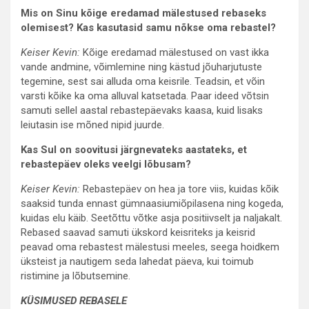
Mis on Sinu kõige eredamad mälestused rebaseks
olemisest? Kas kasutasid samu nõkse oma rebastel?
Keiser Kevin:
Kõige eredamad mälestused on vast ikka
vande andmine, võimlemine ning kästud jõuharjutuste
tegemine, sest sai alluda oma keisrile. Teadsin, et võin
varsti kõike ka oma alluval katsetada. Paar ideed võtsin
samuti sellel aastal rebastepäevaks kaasa, kuid lisaks
leiutasin ise mõned nipid juurde.
Kas Sul on soovitusi järgnevateks aastateks, et
rebastepäev oleks veelgi lõbusam?
Keiser Kevin:
Rebastepäev on hea ja tore viis, kuidas kõik
saaksid tunda ennast gümnaasiumiõpilasena ning kogeda,
kuidas elu käib. Seetõttu võtke asja positiivselt ja naljakalt.
Rebased saavad samuti ükskord keisriteks ja keisrid
peavad oma rebastest mälestusi meeles, seega hoidkem
üksteist ja nautigem seda lahedat päeva, kui toimub
ristimine ja lõbutsemine.
KÜSIMUSED REBASELE