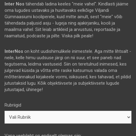
Inter Nos
tähendab ladina keeles "meie vahel". Kindlasti jääme
oma lugudes ustavaks ja huvitavaks eelkõige Viljandi
Gümnaasiumi kooliperele, kuid mitte ainult, sest "meie" võib
tähendada paljusid asju - lugeja ning ajakirjaniku, kooli ja
maailma vahel. Siit leiab artikleid ja arvustusi, reportaaže ja
raamatuid, podcaste ja pilte. Viska pilk peale!
InterNos
on koht uudishimulikele inimestele. Aga mitte lihtsalt -
neile, kelle himu uudsuse järgi on nii suur, et see paneb nad
tegutsema, leidma vastuseid. Siin on teretulnud inimesed, kes
julgevad küsida ja võtta ette raske katsumus valada oma
mõtterännakud kirjakeele vormi, isiksused, kes tahavad, et pildid
jutustaksid lugu. Kõik objektiivsete ja subjektiivsete lugude
jutustajad, ühinege!
Rubriigid
Vana veebileht on endiselt olemas siin: