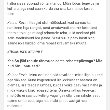
halba sisse söönud või tarvitanud. Mõni lõbus tegevus jäi
küll ära, aga neid saan korda viia siis, kui ma ise keiser
olen.
Keiser Kevin:
Reeglid olid mõõdukad, kuid samas ka
natukene liiga ranged, sest arvatavasti enamik keisritest
tahtsid toiduga midagi rebastele teha, kuid seekord pidi
selle traditsiooni ära jätma. Siiski sujus päev hästi ning
saime ikka kuidagi oma rebast kirevamaks muuta.
KÜSIMUSED KEISRILE
Kas Sa jäid rahule tänavuse aasta rebastepäevaga? Mis
olid Sinu ootused?
Keiser Kevin:
Minu ootused olid tavalised: mitte liiga suured
ega väiksed. Kuna kogemused üle-eelmisest aastast on
olemas, siis teadsin umbes, kuidas võiks päev välja näha ja
mida võiksid kõik rebased teha. Õnneks jätkus tegevusi,
mistõttu ei saanud kellelgi väga igav olla. Jäin rahule, sest
saime oma rebastega hästi läbi ja päevast jäi hea
mälestus.