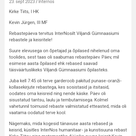
23. sept 2023
Internos
Kirke Tiits, I HK
Kevin Jürgen, III MF
Rebastepäeva tervitus InterNosilt Viljandi Gümnaasiumi
rebastele ja keisritele!
Suure elevusega on õpetajad ja õpilased nihelenud oma
toolides, sest taas oli saabumas rebastepäev. Päev, mil
esimese aasta õpilased ehk rebased saavad
täisväärtuslikeks Viljandi Gümnaasiumi õpilasteks.
Juba kell 7.45 oli terve garderoob pakitud punase-oranži-
kollasekirjute rebastega, kes sosistasid ja itsitasid,
oodates oma keisreid ning nende käske. Päev oli
sisustatud tantsu, laulu ja tembutamisega. Kolmel
vahetunnil toimusid rebaste valmistatud etteasted, mida oli
vaatama oodatud terve kool.
Nägemaks, mida kogesid tänavuse aasta rebased ja
keisrid, küsitles InterNos humanitaar- ja kunstisuuna rebast