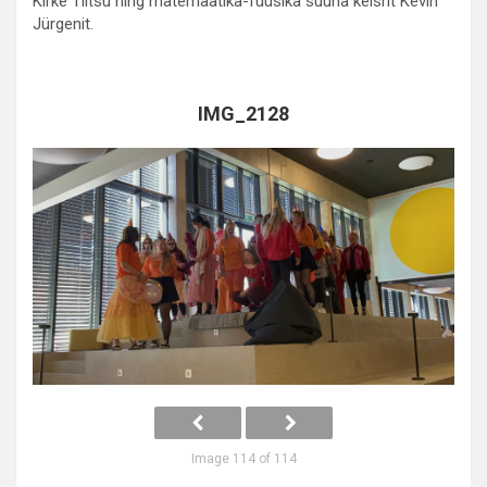
Kirke Tiitsu ning matemaatika-füüsika suuna keisrit Kevin
Jürgenit.
IMG_2128
Image 114 of 114