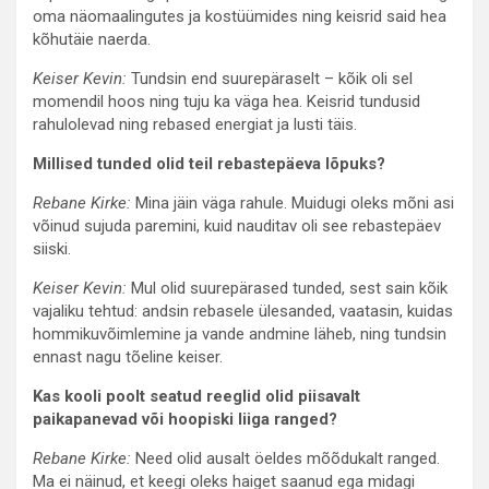
oma näomaalingutes ja kostüümides ning keisrid said hea
kõhutäie naerda.
Keiser Kevin:
Tundsin end suurepäraselt – kõik oli sel
momendil hoos ning tuju ka väga hea. Keisrid tundusid
rahulolevad ning rebased energiat ja lusti täis.
Millised tunded olid teil rebastepäeva lõpuks?
Rebane Kirke:
Mina jäin väga rahule. Muidugi oleks mõni asi
võinud sujuda paremini, kuid nauditav oli see rebastepäev
siiski.
Keiser Kevin:
Mul olid suurepärased tunded, sest sain kõik
vajaliku tehtud: andsin rebasele ülesanded, vaatasin, kuidas
hommikuvõimlemine ja vande andmine läheb, ning tundsin
ennast nagu tõeline keiser.
Kas kooli poolt seatud reeglid olid piisavalt
paikapanevad või hoopiski liiga ranged?
Rebane Kirke:
Need olid ausalt öeldes mõõdukalt ranged.
Ma ei näinud, et keegi oleks haiget saanud ega midagi