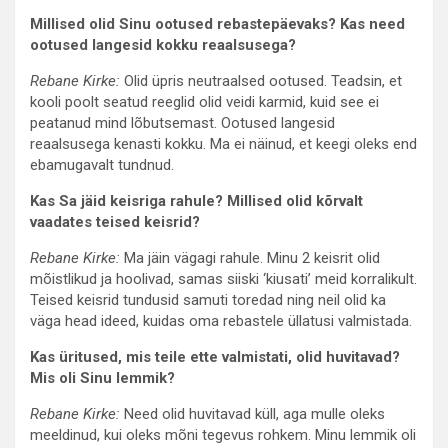
Millised olid Sinu ootused rebastepäevaks? Kas need
ootused langesid kokku reaalsusega?
Rebane Kirke:
Olid üpris neutraalsed ootused. Teadsin, et
kooli poolt seatud reeglid olid veidi karmid, kuid see ei
peatanud mind lõbutsemast. Ootused langesid
reaalsusega kenasti kokku. Ma ei näinud, et keegi oleks end
ebamugavalt tundnud.
Kas Sa jäid keisriga rahule? Millised olid kõrvalt
vaadates teised keisrid?
Rebane Kirke:
Ma jäin vägagi rahule. Minu 2 keisrit olid
mõistlikud ja hoolivad, samas siiski ‘kiusati’ meid korralikult.
Teised keisrid tundusid samuti toredad ning neil olid ka
väga head ideed, kuidas oma rebastele üllatusi valmistada.
Kas üritused, mis teile ette valmistati, olid huvitavad?
Mis oli Sinu lemmik?
Rebane Kirke:
Need olid huvitavad küll, aga mulle oleks
meeldinud, kui oleks mõni tegevus rohkem. Minu lemmik oli